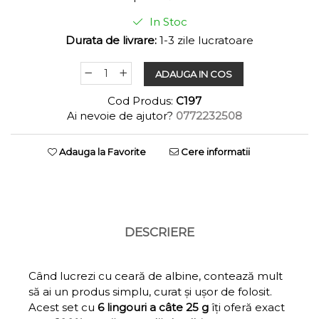
In Stoc
Durata de livrare:
1-3 zile lucratoare
ADAUGA IN COS
Cod Produs:
C197
Ai nevoie de ajutor?
0772232508
Adauga la Favorite
Cere informatii
DESCRIERE
Când lucrezi cu ceară de albine, contează mult
să ai un produs simplu, curat și ușor de folosit.
Acest set cu
6 lingouri a câte 25 g
îți oferă exact