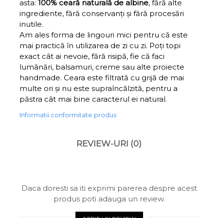
asta:
100% ceară naturală de albine
, fără alte
ingrediente, fără conservanți și fără procesări
inutile.
Am ales forma de lingouri mici pentru că este
mai practică în utilizarea de zi cu zi. Poți topi
exact cât ai nevoie, fără risipă, fie că faci
lumânări, balsamuri, creme sau alte proiecte
handmade. Ceara este filtrată cu grijă de mai
multe ori și nu este supraîncălzită, pentru a
păstra cât mai bine caracterul ei natural.
Informatii conformitate produs
REVIEW-URI
(0)
Daca doresti sa iti exprimi parerea despre acest
produs poti adauga un review.