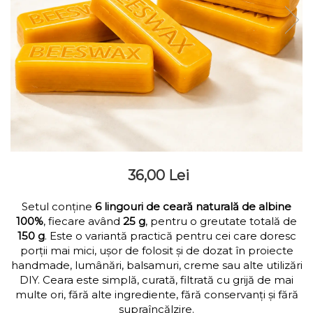
Lumânări rustice din
ceară de albine
36,00 Lei
Setul conține
6 lingouri de ceară naturală de albine
100%
, fiecare având
25 g
, pentru o greutate totală de
150 g
. Este o variantă practică pentru cei care doresc
porții mai mici, ușor de folosit și de dozat în proiecte
handmade, lumânări, balsamuri, creme sau alte utilizări
DIY. Ceara este simplă, curată, filtrată cu grijă de mai
multe ori, fără alte ingrediente, fără conservanți și fără
supraîncălzire.