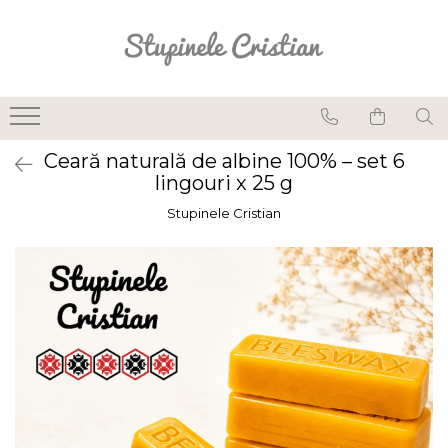
Lumânări din ceară de albine
Lumânări parfumate
naturale
Ceară naturală de albine 100% – set 6
Lumânări pentru sfeșnic
lingouri x 25 g
din ceară de albine
Stupinele Cristian
Lumânări pastilă din
ceară de albine
Lumânări rulate din
ceară de albine
Seturi lumânări și
suporturi
Suporturi pentru
lumânări