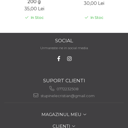
200 g
30,00 Lei
35,00 Lei
In Stoc
In Stoc
SOCIAL
Urmareste-ne in social media
SUPORT CLIENTI
0772232508
stupinelecristian@gmail.com
MAGAZINUL MEU
CLIENTI