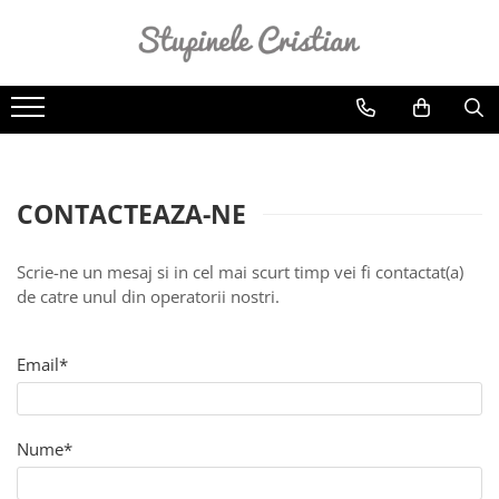
Lumânări din ceară de albine
Lumânări parfumate naturale
Lumânări pentru sfeșnic din ceară
de albine
CONTACTEAZA-NE
Lumânări pastilă din ceară de
albine
Lumânări rulate din ceară de
Scrie-ne un mesaj si in cel mai scurt timp vei fi contactat(a)
albine
de catre unul din operatorii nostri.
Seturi lumânări și suporturi
Suporturi pentru lumânări
Email*
Lumânări rustice din ceară de
albine
Nume*