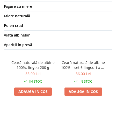
Fagure cu miere
Miere naturală
Polen crud
Viața albinelor
Apariții în presă
Ceară naturală de albine
Ceară naturală de albine
100%, lingou 200 g
100% – set 6 lingouri x 25
g
35,00 Lei
36,00 Lei
IN STOC
IN STOC
ADAUGA IN COS
ADAUGA IN COS