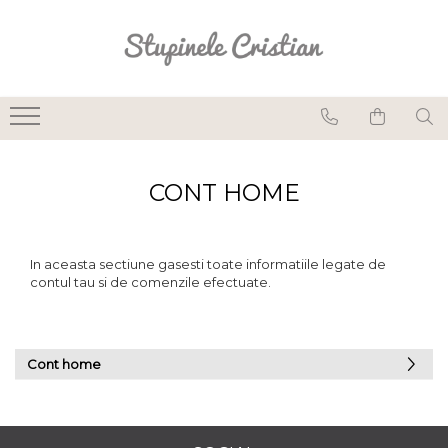
Lumânări din ceară de albine
Lumânări parfumate
naturale
Lumânări pentru sfeșnic
CONT HOME
din ceară de albine
Lumânări pastilă din
ceară de albine
In aceasta sectiune gasesti toate informatiile legate de
contul tau si de comenzile efectuate.
Lumânări rulate din
ceară de albine
Seturi lumânări și
Cont home
suporturi
Suporturi pentru
lumânări