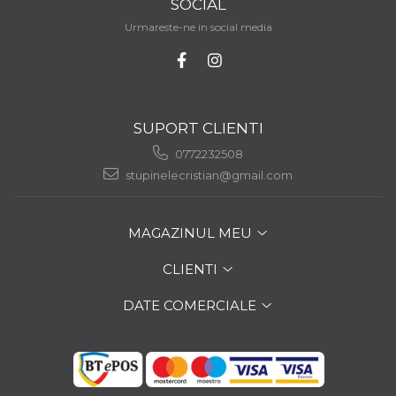
SOCIAL
Lumânări rustice din
Urmareste-ne in social media
ceară de albine
SUPORT CLIENTI
0772232508
stupinelecristian@gmail.com
MAGAZINUL MEU
CLIENTI
DATE COMERCIALE