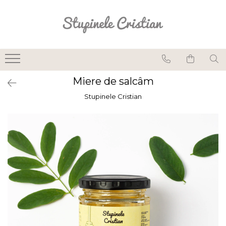
Lumânări din ceară de albine
Lumânări parfumate
naturale
Miere de salcâm
Lumânări pentru sfeșnic
Stupinele Cristian
din ceară de albine
Lumânări pastilă din
ceară de albine
Lumânări rulate din
ceară de albine
Seturi lumânări și
suporturi
Suporturi pentru
lumânări