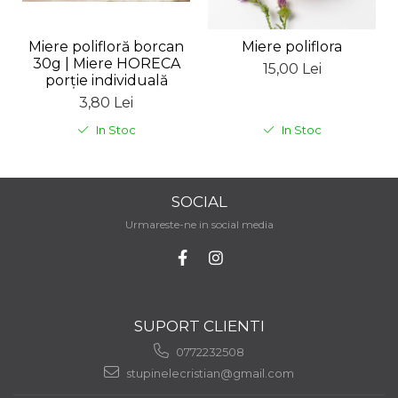
Miere polifloră borcan
Miere poliflora
30g | Miere HORECA
15,00 Lei
porție individuală
3,80 Lei
In Stoc
In Stoc
SOCIAL
Urmareste-ne in social media
SUPORT CLIENTI
0772232508
stupinelecristian@gmail.com