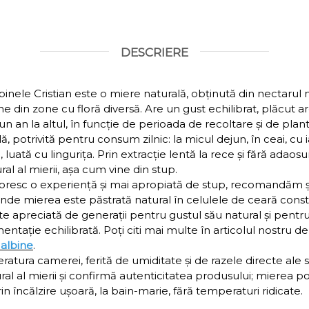
DESCRIERE
pinele Cristian este o miere naturală, obținută din nectarul 
ne din zone cu floră diversă. Are un gust echilibrat, plăcut 
a un an la altul, în funcție de perioada de recoltare și de plant
ă, potrivită pentru consum zilnic: la micul dejun, în ceai, cu ia
 luată cu lingurița. Prin extracție lentă la rece și fără adaos
al al mierii, așa cum vine din stup.
 doresc o experiență și mai apropiată de stup, recomandăm ș
unde mierea este păstrată natural în celulele de ceară const
e apreciată de generații pentru gustul său natural și pentru
imentație echilibrată. Poți citi mai multe în articolul nostru 
 albine
.
ratura camerei, ferită de umiditate și de razele directe ale so
al al mierii și confirmă autenticitatea produsului; mierea po
in încălzire ușoară, la bain-marie, fără temperaturi ridicate.