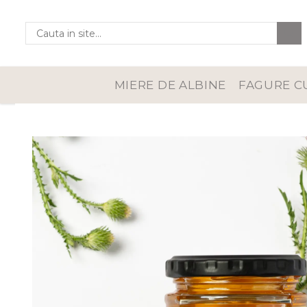
Lumânări din ceară de albine
Lumânări parfumate
MIERE DE ALBINE
FAGURE C
naturale
Lumânări pentru sfeșnic
din ceară de albine
Lumânări pastilă din
ceară de albine
Lumânări rulate din
ceară de albine
Seturi lumânări și
suporturi
Suporturi pentru
lumânări