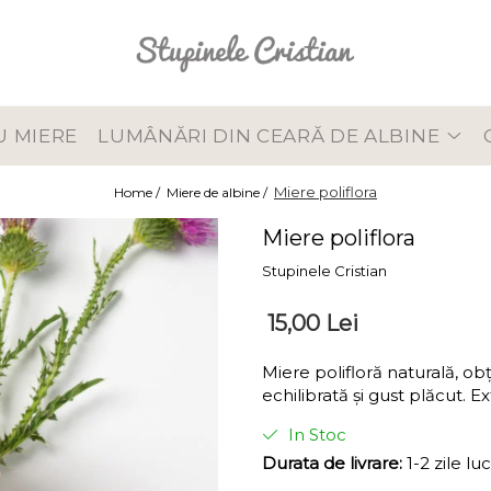
U MIERE
LUMÂNĂRI DIN CEARĂ DE ALBINE
Miere poliflora
Home /
Miere de albine /
Miere poliflora
Stupinele Cristian
15,00 Lei
Miere polifloră naturală, ob
echilibrată și gust plăcut. Ex
In Stoc
Durata de livrare:
1-2 zile lu