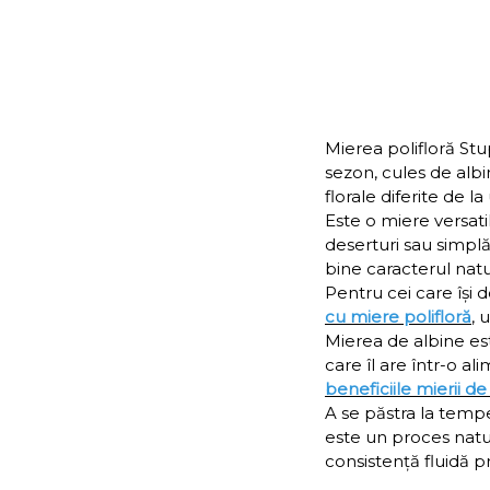
Mierea polifloră Stu
sezon, cules de albi
florale diferite de l
Este o miere versatil
deserturi sau simplă,
bine caracterul natur
Pentru cei care își
cu miere polifloră
, 
Mierea de albine est
care îl are într-o al
beneficiile mierii de
A se păstra la tempe
este un proces natur
consistență fluidă pr