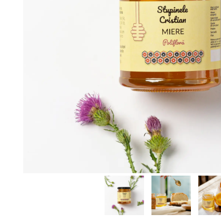
Lumânări rustice din
ceară de albine