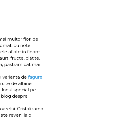
mai multor flori de
aromat, cu note
ele aflate în floare.
urt, fructe, clătite,
uri, păstrăm cât mai
i varianta de
fagure
ruite de albine.
 locul special pe
de blog despre
arelui. Cristalizarea
ate reveni la o