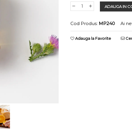
ADAUGA IN C
Cod Produs:
MP240
Ai ne
Adauga la Favorite
Cer