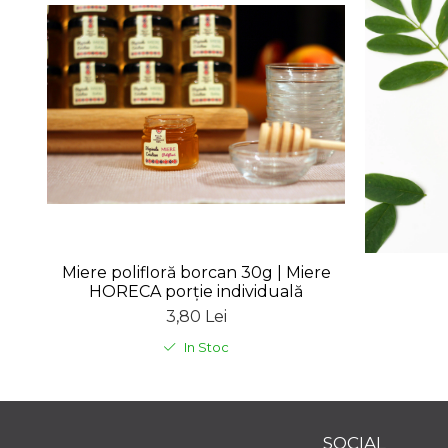
Miere polifloră borcan 30g | Miere
HORECA porție individuală
3,80 Lei
In Stoc
SOCIAL