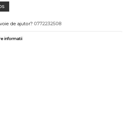
OS
voie de ajutor?
0772232508
e informatii