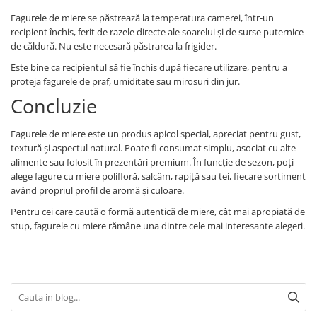
Fagurele de miere se păstrează la temperatura camerei, într-un
recipient închis, ferit de razele directe ale soarelui și de surse puternice
de căldură. Nu este necesară păstrarea la frigider.
Este bine ca recipientul să fie închis după fiecare utilizare, pentru a
proteja fagurele de praf, umiditate sau mirosuri din jur.
Concluzie
Fagurele de miere este un produs apicol special, apreciat pentru gust,
textură și aspectul natural. Poate fi consumat simplu, asociat cu alte
alimente sau folosit în prezentări premium. În funcție de sezon, poți
alege fagure cu miere polifloră, salcâm, rapiță sau tei, fiecare sortiment
având propriul profil de aromă și culoare.
Pentru cei care caută o formă autentică de miere, cât mai apropiată de
stup, fagurele cu miere rămâne una dintre cele mai interesante alegeri.