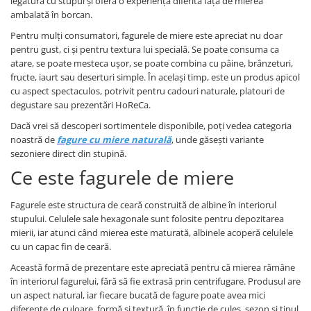
legătura cu stupul și oferă o experiență diferită față de mierea
ambalată în borcan.
Pentru mulți consumatori, fagurele de miere este apreciat nu doar
pentru gust, ci și pentru textura lui specială. Se poate consuma ca
atare, se poate mesteca ușor, se poate combina cu pâine, brânzeturi,
fructe, iaurt sau deserturi simple. În același timp, este un produs apicol
cu aspect spectaculos, potrivit pentru cadouri naturale, platouri de
degustare sau prezentări HoReCa.
Dacă vrei să descoperi sortimentele disponibile, poți vedea categoria
noastră de
fagure cu miere naturală
, unde găsești variante
sezoniere direct din stupină.
Ce este fagurele de miere
Fagurele este structura de ceară construită de albine în interiorul
stupului. Celulele sale hexagonale sunt folosite pentru depozitarea
mierii, iar atunci când mierea este maturată, albinele acoperă celulele
cu un capac fin de ceară.
Această formă de prezentare este apreciată pentru că mierea rămâne
în interiorul fagurelui, fără să fie extrasă prin centrifugare. Produsul are
un aspect natural, iar fiecare bucată de fagure poate avea mici
diferențe de culoare, formă și textură, în funcție de cules, sezon și tipul