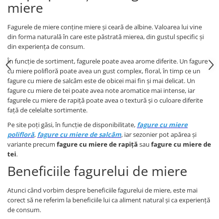
miere
Fagurele de miere conține miere și ceară de albine. Valoarea lui vine
din forma naturală în care este păstrată mierea, din gustul specific și
din experiența de consum.
În funcție de sortiment, fagurele poate avea arome diferite. Un fagure
cu miere polifloră poate avea un gust complex, floral, în timp ce un
fagure cu miere de salcâm este de obicei mai fin și mai delicat. Un
fagure cu miere de tei poate avea note aromatice mai intense, iar
fagurele cu miere de rapiță poate avea o textură și o culoare diferite
față de celelalte sortimente.
Pe site poți găsi, în funcție de disponibilitate,
fagure cu miere
polifloră
,
fagure cu miere de salcâm
, iar sezonier pot apărea și
variante precum
fagure cu miere de rapiță
sau
fagure cu miere de
tei
.
Beneficiile fagurelui de miere
Atunci când vorbim despre beneficiile fagurelui de miere, este mai
corect să ne referim la beneficiile lui ca aliment natural și ca experiență
de consum.