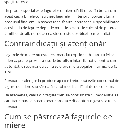
spații HoReCa.
Un produs special este fagurele cu miere clădit direct în borcan. În
acest caz, albinele construiesc fagurele în interiorul borcanului, iar
produsul final are un aspect rar și foarte interesant. Disponibilitatea
acestui tip de fagure depinde mult de sezon, de cules și de puterea
familiilor de albine, de aceea stocul este de obicei foarte limitat.
Contraindicații și atenționări
Fagurele de miere nu este recomandat copiilor sub 1 an. La fel ca
mierea, poate prezenta risc de botulism infantil, motiv pentru care
autoritățile recomandă să nu se ofere miere copiilor mai mici de 12
luni.
Persoanele alergice la produse apicole trebuie să evite consumul de
fagure de miere sau să ceară sfatul medicului înainte de consum.
De asemenea, ceara din fagure trebuie consumată cu moderație. O
cantitate mare de ceară poate produce disconfort digestiv la unele
persoane.
Cum se păstrează fagurele de
miere