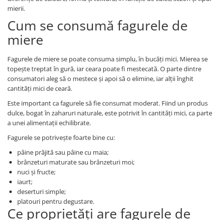
mierii.
Cum se consumă fagurele de
miere
Fagurele de miere se poate consuma simplu, în bucăți mici. Mierea se
topește treptat în gură, iar ceara poate fi mestecată. O parte dintre
consumatori aleg să o mestece și apoi să o elimine, iar alții înghit
cantități mici de ceară.
Este important ca fagurele să fie consumat moderat. Fiind un produs
dulce, bogat în zaharuri naturale, este potrivit în cantități mici, ca parte
a unei alimentații echilibrate.
Fagurele se potrivește foarte bine cu:
pâine prăjită sau pâine cu maia;
brânzeturi maturate sau brânzeturi moi;
nuci și fructe;
iaurt;
deserturi simple;
platouri pentru degustare.
Ce proprietăți are fagurele de