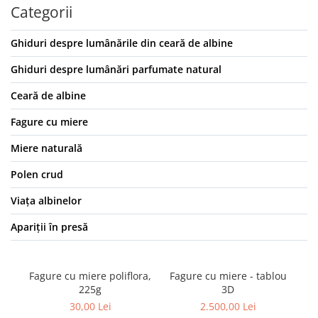
Categorii
Ghiduri despre lumânările din ceară de albine
Ghiduri despre lumânări parfumate natural
Ceară de albine
Fagure cu miere
Miere naturală
Polen crud
Viața albinelor
Apariții în presă
Fagure cu miere poliflora,
Fagure cu miere - tablou
Fa
225g
3D
30,00 Lei
2.500,00 Lei