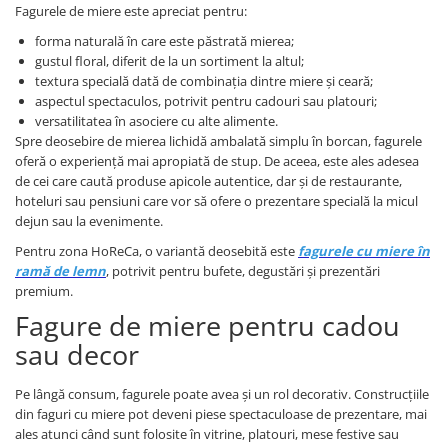
Fagurele de miere este apreciat pentru:
forma naturală în care este păstrată mierea;
gustul floral, diferit de la un sortiment la altul;
textura specială dată de combinația dintre miere și ceară;
aspectul spectaculos, potrivit pentru cadouri sau platouri;
versatilitatea în asociere cu alte alimente.
Spre deosebire de mierea lichidă ambalată simplu în borcan, fagurele
oferă o experiență mai apropiată de stup. De aceea, este ales adesea
de cei care caută produse apicole autentice, dar și de restaurante,
hoteluri sau pensiuni care vor să ofere o prezentare specială la micul
dejun sau la evenimente.
Pentru zona HoReCa, o variantă deosebită este
fagurele cu miere în
ramă de lemn
, potrivit pentru bufete, degustări și prezentări
premium.
Fagure de miere pentru cadou
sau decor
Pe lângă consum, fagurele poate avea și un rol decorativ. Construcțiile
din faguri cu miere pot deveni piese spectaculoase de prezentare, mai
ales atunci când sunt folosite în vitrine, platouri, mese festive sau